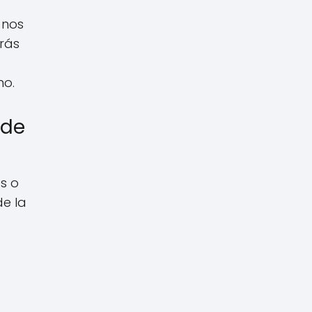
 nos
rás
no.
 de
s o
de la