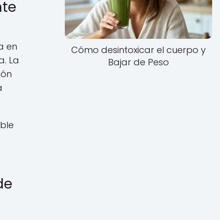
nte
a en
Cómo desintoxicar el cuerpo y
a. La
Bajar de Peso
ión
a
able
de