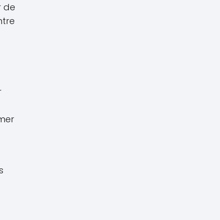
r de
ntre
r
omer
s