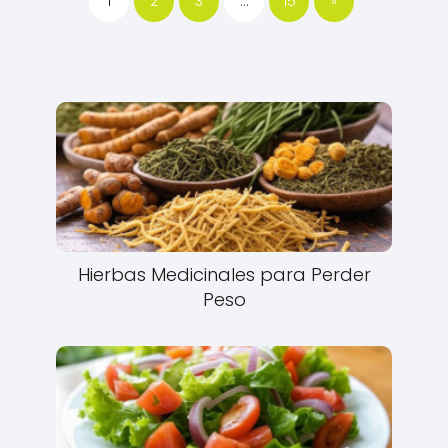
1
2
3
…
15
»
Hierbas Medicinales para Perder
Peso