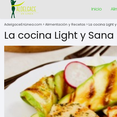
Inicio
Al
AdelgaceEnLinea.com
Alimentación y Recetas
La cocina Light 
La cocina Light y Sana