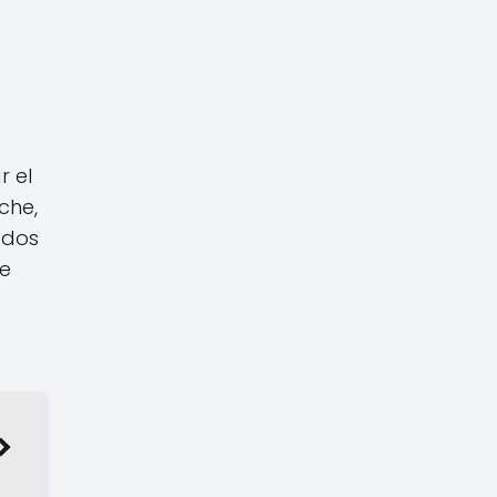
r el
che,
ados
se