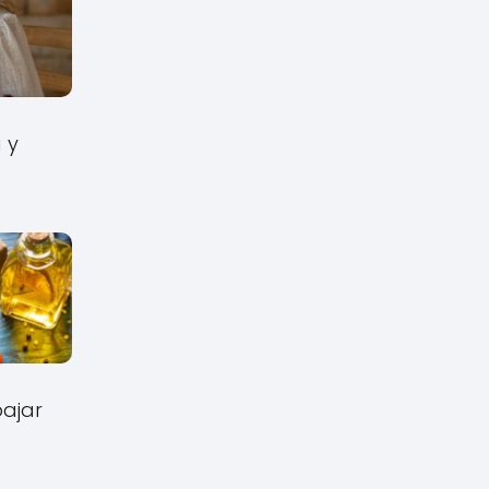
 y
bajar