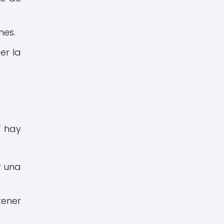
nes.
er la
í hay
r una
tener