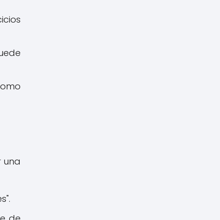
icios
puede
 como
r una
s".
te de