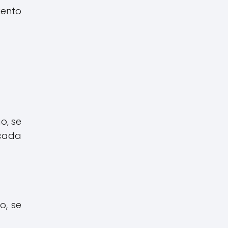
iento
o, se
 cada
o, se