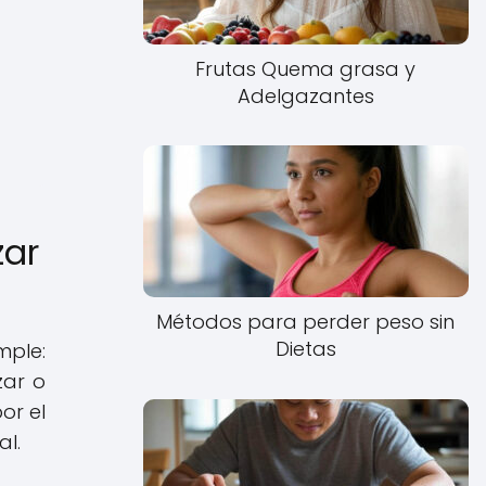
Frutas Quema grasa y
Adelgazantes
zar
Métodos para perder peso sin
Dietas
mple:
zar o
or el
al.