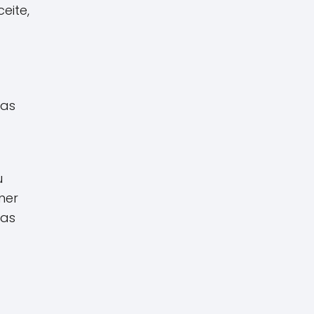
eite,
das
u
ner
zas