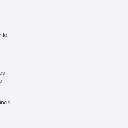
 lo
es
o
inas.