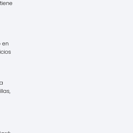
tiene
o en
icios
la
las,