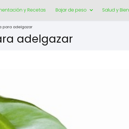
imentación y Recetas
Bajar de peso
Salud y Bie
a para adelgazar
ra adelgazar