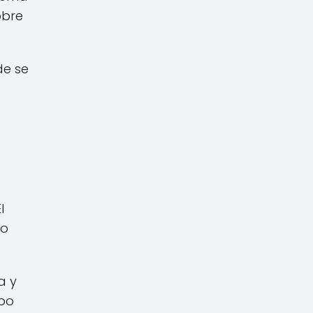
obre
de se
l
lo
a y
rpo