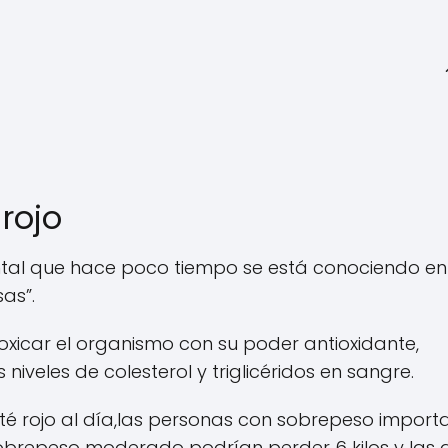
rojo
oriental que hace poco tiempo se está conociendo en
as”.
xicar el organismo con su poder antioxidante,
 niveles de colesterol y triglicéridos en sangre.
té rojo al día,las personas con sobrepeso import
 sobrepeso moderado podrían perder 6 kilos y las 