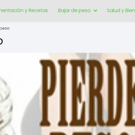
imentación y Recetas
Bajar de peso
Salud y Bie
 peso
o