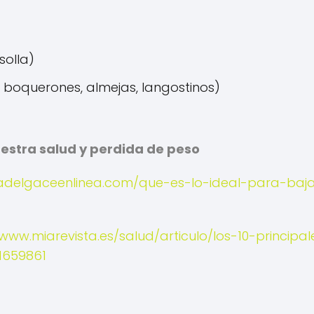
solla)
 boquerones, almejas, langostinos)
uestra salud y perdida de peso
/adelgaceenlinea.com/que-es-lo-ideal-para-baj
/www.miarevista.es/salud/articulo/los-10-principal
1659861